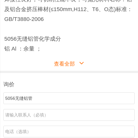
及铝合金挤压棒材(≤150mm,H112、T6、O态)标准：
GB/T3880-2006
5056无缝铝管化学成分
铝 Al ：余量 ；
硅 Si ：0.25；
查看全部
铜 Cu ：0.10 ；
镁 Mg：2.2～2.8；
询价
锌 Zn：0.10；
锰 Mn：0.10；
铬 Cr：0.15～0.35 ；
铁 Fe： 0.4 0
5056无缝铝管力学性能