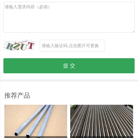
抗拉强度（σb ） ：170～305MPa
条件
屈服强度 σ0.2 (MPa)≥65
弹性模量（E）： 69.3～70.7Gpa
退火温度为：345℃。
硬度：210-230之间
产品用途
推荐产品
① 5056无缝铝管属于Al-Mg系合金,使用范围广泛,特
别是建筑业离不开此合金，是最有前途的合金。耐蚀
性好，焊接性优良，冷加工性较好，并具有中等强
度。5052的主要合金元素为镁，具有良好的成形加工