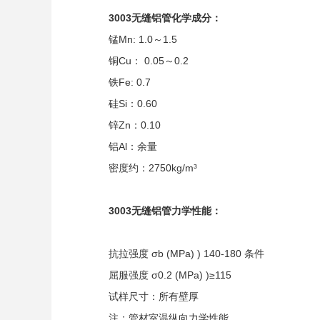
3003无缝铝管化学成分：
锰Mn: 1.0～1.5
铜Cu： 0.05～0.2
铁Fe: 0.7
硅Si：0.60
锌Zn：0.10
铝Al：余量
密度约：2750kg/m³
3003无缝铝管力学性能：
抗拉强度 σb (MPa) ) 140-180 条件
屈服强度 σ0.2 (MPa) )≥115
试样尺寸：所有壁厚
注：管材室温纵向力学性能