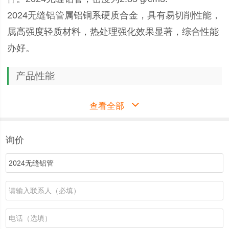
2024无缝铝管属铝铜系硬质合金，具有易切削性能，
属高强度轻质材料，热处理强化效果显著，综合性能
办好。
产品性能
2024铝管是典型的硬铝合金，有较高的耐热性能，用
查看全部
该材料做的零件，能在大于150度环境下正常工作。
询价
2024无缝铝管化学成份
硅： 0.5%
铁： 0.5%
铜： 3.8-4.9