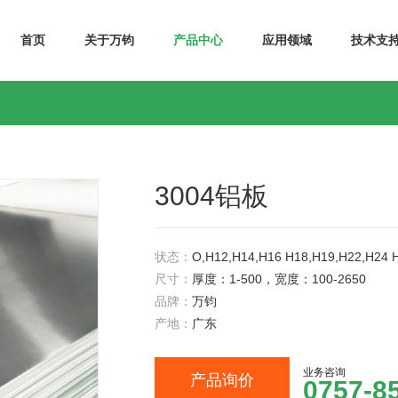
首页
关于万钧
产品中心
应用领域
技术支
3004铝板
状态：
O,H12,H14,H16 H18,H19,H22,H24 
尺寸：
厚度：1-500，宽度：100-2650
品牌：
万钧
产地：
广东
业务咨询
产品询价
0757-8