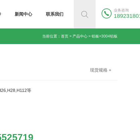
业务咨询
持
新闻中心
联系我们
18923180
当前位置：
首页
>
产品中心
>
铝板
>
3004铝板
现货规格 +
H26,H28,H112等
5525719